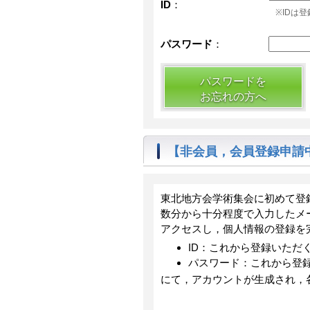
ID
：
※IDは
パスワード
：
パスワードを
お忘れの方へ
【非会員，会員登録申請
東北地方会学術集会に初めて登
数分から十分程度で入力したメ
アクセスし，個人情報の登録を
ID：これから登録いただ
パスワード：これから登録
にて，アカウントが生成され，